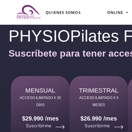
Ir
al
QUIENES SOMOS
ONLINE
contenido
PHYSIOPilates
Suscríbete para tener acces
MENSUAL
TRIMESTRAL
ACCESO ILIMITADO X 30
ACCESO ILIMITADO X 3
DÍAS
MESES
$29.990 /mes
$26.990 /mes
Suscribirme
Suscribirme