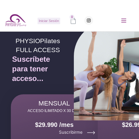
Ir
al
contenido
Carrito
0
I
Iniciar Sesión
n
s
t
a
g
PHYSIOPilates
r
a
FULL ACCESS
m
Suscríbete
para tener
acceso...
MENSUAL
TRIM
ACCESO ILIMITADO X 30 DÍAS
ACCESO ILIMI
$29.990 /mes
$26.9
Suscribirme