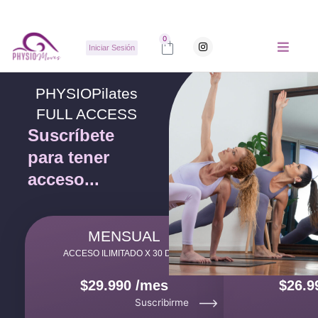
Ir
al
contenido
Carrito
0
I
Iniciar Sesión
n
s
t
a
g
PHYSIOPilates
r
a
FULL ACCESS
m
Suscríbete
para tener
acceso...
MENSUAL
TRIM
ACCESO ILIMITADO X 30 DÍAS
ACCESO ILIMI
$29.990 /mes
$26.9
Suscribirme