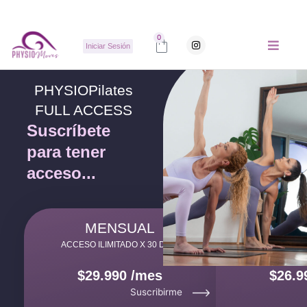
Ir
al
contenido
Carrito
0
I
Iniciar Sesión
n
s
t
a
g
PHYSIOPilates
r
a
FULL ACCESS
m
Suscríbete
para tener
acceso...
MENSUAL
TRIM
ACCESO ILIMITADO X 30 DÍAS
ACCESO ILIMI
$29.990 /mes
$26.9
Suscribirme