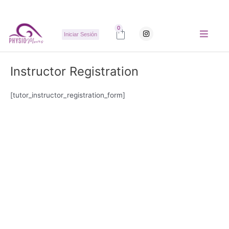
Ir
al
contenido
Carrito
0
I
Iniciar Sesión
n
s
t
a
g
Instructor Registration
r
a
m
[tutor_instructor_registration_form]