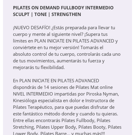
PILATES ON DEMAND FULLBODY INTERMEDIO
SCULPT | TONE | STRENGTHEN
Es un sistema de sesiones grabadas, que
¡NUEVO DESAFÍO! ¿Estás preparada para llevar tu
puedes ver y hacer cuando y donde tú quieras,
cuerpo y mente al siguiente nivel? ¡Supera tus
las veces que quieras, en tus tiempos y a tu
límites en PLAN INICIATE EN PILATES ADVANCED y
ritmo. Ideal para quienes disponen menos
conviértete en tu mejor versión! Tomarás el
absoluto control de tu cuerpo, controlarás cada uno
tiempo para realizar actividad física, quienes
de tus movimientos, aumentarás tu fuerza y
llevan un ritmo de vida acelerado, jornadas
mejorarás tu flexibilidad.
laborales extensas, cuantiosos quehaceres en
En PLAN INICIATE EN PILATES ADVANCED
el hogar… Pilates On Demand se adaptará a
dispondrás de 14 sesiones de Pilates Mat online
tus tiempos, tus ritmos, tu modo de vida.
NIVEL INTERMEDIO impartidas por Piroska Nyman,
Kinesióloga especialista en dolor e Instructora de
Pilates Terapéutico, para que puedas disfrutar de
este fantástico método donde y cuando tu quieras.
Entre ellas encontrarás Pilates Fullbody, Pilates
Stretching, Pilates Upper Body, Pilates Booty, Pilates
Lower Body, Pilates Barre… y muchas más!!!