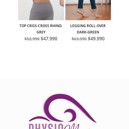
TOP CRISS-CROSS RHINO-
LEGGING ROLL-OVER
GREY
DARK-GREEN
El
$
47.990
El
El
$
49.990
El
$
52.990
$
63.990
precio
precio
precio
precio
original
actual
original
actual
era:
es:
era:
es:
$52.990.
$47.990.
$63.990.
$49.990.