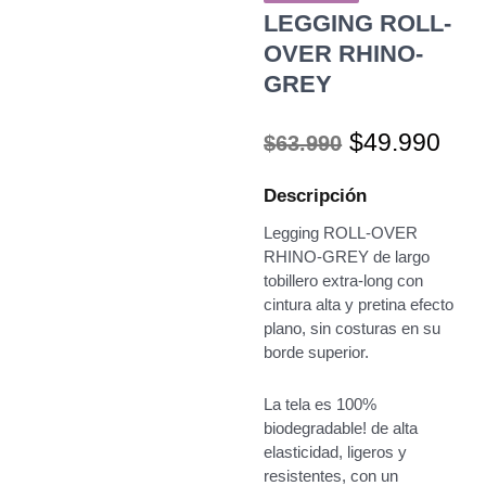
LEGGING ROLL-
OVER RHINO-
GREY
El
El
$
49.990
$
63.990
precio
pre
original
act
Descripción
era:
es:
$63.990.
$49
Legging ROLL-OVER
RHINO-GREY de largo
tobillero extra-long con
cintura alta y pretina efecto
plano, sin costuras en su
borde superior.
La tela es 100%
biodegradable! de alta
elasticidad, ligeros y
resistentes, con un