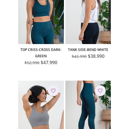
TOP CRISS-CROSS DARK-
TANK SIDE-BEND WHITE
El
$
38.990
El
GREEN
$
42.990
El
$
47.990
El
precio
precio
$
52.990
precio
precio
original
actual
original
actual
era:
es:
era:
es:
$42.990.
$38.990.
$52.990.
$47.990.