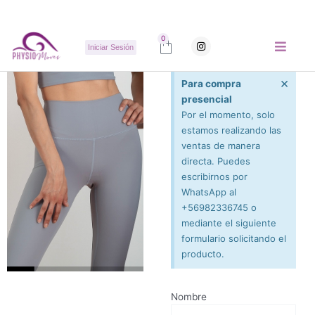
Ir
al
contenido
Carrito
0
I
Iniciar Sesión
n
s
t
a
×
Para compra
g
r
presencial
a
Por el momento, solo
m
estamos realizando las
ventas de manera
directa. Puedes
escribirnos por
WhatsApp al
+56982336745 o
mediante el siguiente
formulario solicitando el
producto.
Nombre