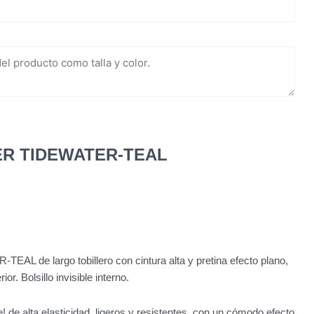
R TIDEWATER-TEAL
ecio
tual
:
9.990.
L de largo tobillero con cintura alta y pretina efecto plano,
or. Bolsillo invisible interno.
 de alta elasticidad, ligeros y resistentes, con un cómodo efecto