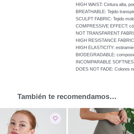
HIGH WAIST: Cintura alta, por
BREATHABLE: Tejido transpira
SCULPT FABRIC: Tejido moldea
COMPRESSIVE EFFECT: cómo
NOT TRANSPARENT FABRIC: 
HIGH RESISTANCE FABRIC: teji
HIGH ELASTICITY: estiramien
BIODEGRADABLE: composicion
INCOMPARABLE SOFTNESS: má
DOES NOT FADE: Colores no 
También te recomendamos…