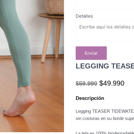
Detalles
Enviar
LEGGING TEASE
El
El
$
49.990
$
59.990
precio
pr
original
ac
Descripción
era:
es
$59.990.
$4
Legging TEASER TIDEWATER-TEA
sin costuras en su borde superi
La tela es 100% biodegradable!