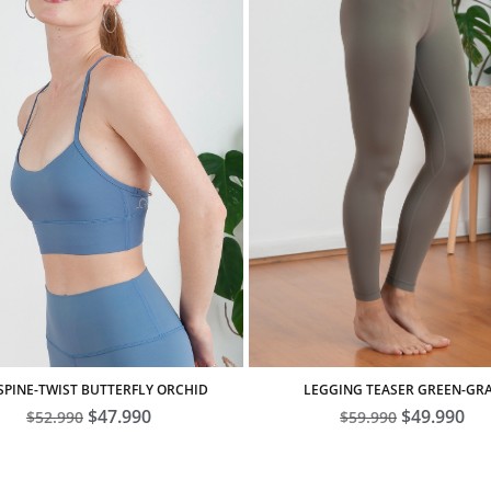
LEGGING TEASER GREEN-GR
SPINE-TWIST BUTTERFLY ORCHID
El
$
49.990
El
El
$
47.990
El
$
59.990
$
52.990
precio
pre
precio
precio
original
act
original
actual