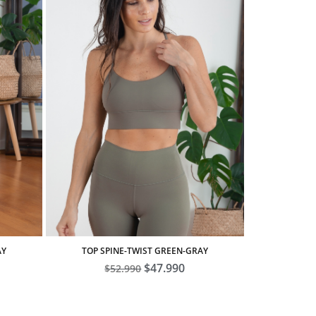
AY
TOP SPINE-TWIST GREEN-GRAY
El
$
47.990
El
$
52.990
cio
precio
precio
ual
original
actual