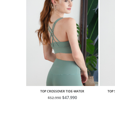
TOP CROSSOVER TIDE-WATER
TOP 
El
$
47.990
El
$
52.990
precio
precio
original
actual