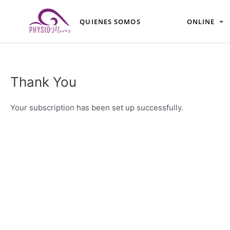
Ir
al
QUIENES SOMOS
ONLINE
contenido
Thank You
Your subscription has been set up successfully.