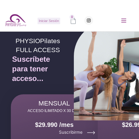
Ir
al
contenido
Carrito
0
I
Iniciar Sesión
n
s
t
a
g
PHYSIOPilates
r
a
FULL ACCESS
m
Suscríbete
para tener
acceso...
MENSUAL
TRIM
ACCESO ILIMITADO X 30 DÍAS
ACCESO ILIMI
$29.990 /mes
$26.9
Suscribirme